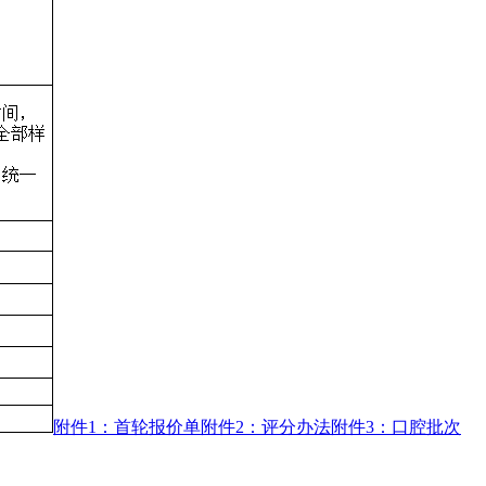
附件1：首轮报价单
附件2：评分办法
附件3：口腔批次