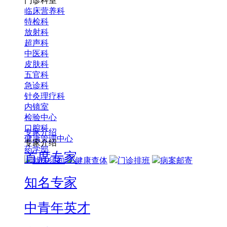
门诊科室
临床营养科
特检科
放射科
超声科
中医科
皮肤科
五官科
急诊科
针灸理疗科
内镜室
检验中心
口腔科
专家介绍
健康管理中心
专家介绍
药学部
首席专家
就医须知
健康查体
门诊排班
病案邮寄
知名专家
中青年英才