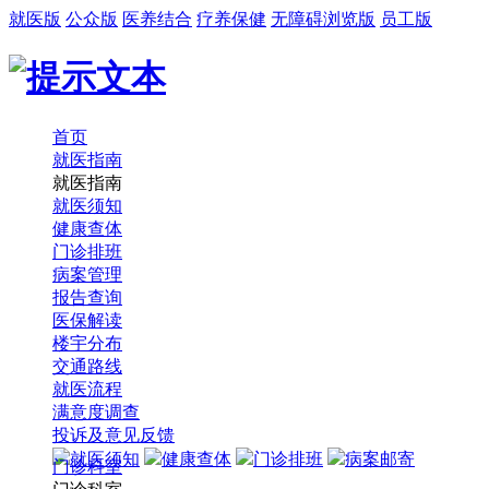
就医版
公众版
医养结合
疗养保健
无障碍浏览版
员工版
首页
就医指南
就医指南
就医须知
健康查体
门诊排班
病案管理
报告查询
医保解读
楼宇分布
交通路线
就医流程
满意度调查
投诉及意见反馈
就医须知
健康查体
门诊排班
病案邮寄
门诊科室