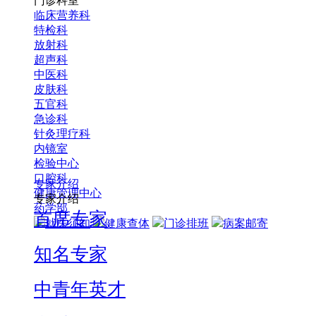
门诊科室
临床营养科
特检科
放射科
超声科
中医科
皮肤科
五官科
急诊科
针灸理疗科
内镜室
检验中心
口腔科
专家介绍
健康管理中心
专家介绍
药学部
首席专家
就医须知
健康查体
门诊排班
病案邮寄
知名专家
中青年英才