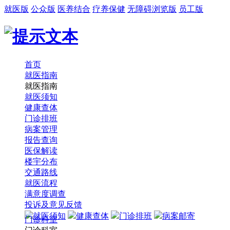
就医版
公众版
医养结合
疗养保健
无障碍浏览版
员工版
首页
就医指南
就医指南
就医须知
健康查体
门诊排班
病案管理
报告查询
医保解读
楼宇分布
交通路线
就医流程
满意度调查
投诉及意见反馈
就医须知
健康查体
门诊排班
病案邮寄
门诊科室