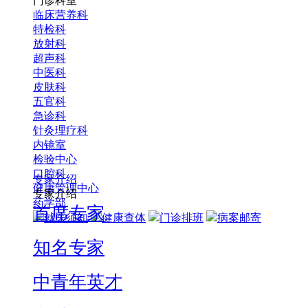
门诊科室
临床营养科
特检科
放射科
超声科
中医科
皮肤科
五官科
急诊科
针灸理疗科
内镜室
检验中心
口腔科
专家介绍
健康管理中心
专家介绍
药学部
首席专家
就医须知
健康查体
门诊排班
病案邮寄
知名专家
中青年英才