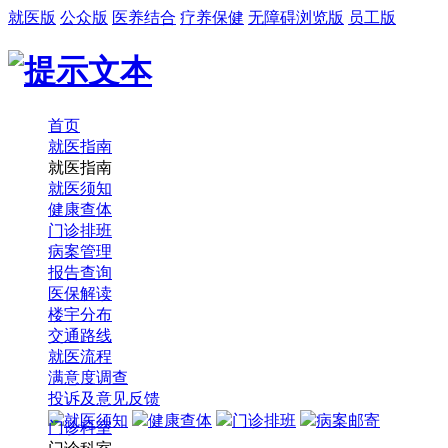
就医版
公众版
医养结合
疗养保健
无障碍浏览版
员工版
首页
就医指南
就医指南
就医须知
健康查体
门诊排班
病案管理
报告查询
医保解读
楼宇分布
交通路线
就医流程
满意度调查
投诉及意见反馈
就医须知
健康查体
门诊排班
病案邮寄
门诊科室