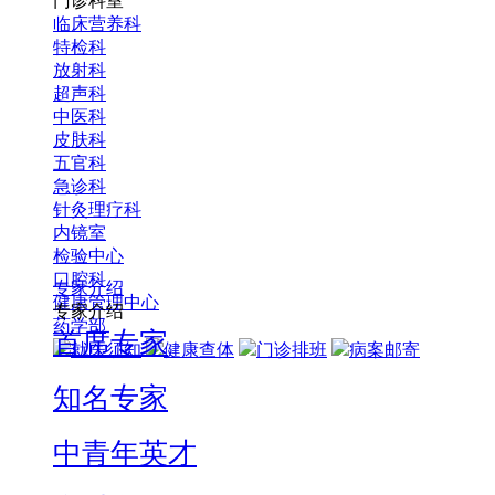
门诊科室
临床营养科
特检科
放射科
超声科
中医科
皮肤科
五官科
急诊科
针灸理疗科
内镜室
检验中心
口腔科
专家介绍
健康管理中心
专家介绍
药学部
首席专家
就医须知
健康查体
门诊排班
病案邮寄
知名专家
中青年英才