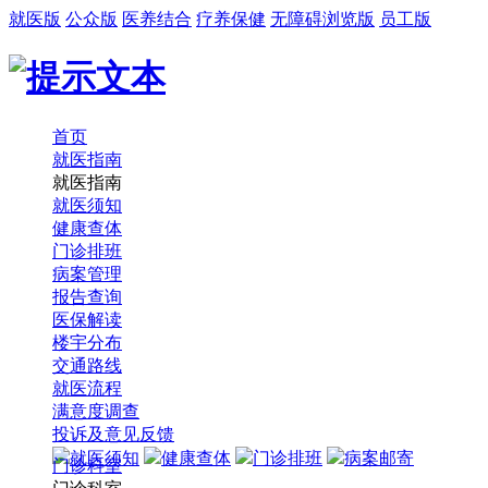
就医版
公众版
医养结合
疗养保健
无障碍浏览版
员工版
首页
就医指南
就医指南
就医须知
健康查体
门诊排班
病案管理
报告查询
医保解读
楼宇分布
交通路线
就医流程
满意度调查
投诉及意见反馈
就医须知
健康查体
门诊排班
病案邮寄
门诊科室