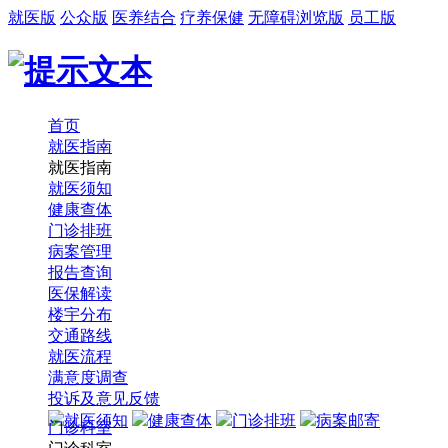
就医版
公众版
医养结合
疗养保健
无障碍浏览版
员工版
首页
就医指南
就医指南
就医须知
健康查体
门诊排班
病案管理
报告查询
医保解读
楼宇分布
交通路线
就医流程
满意度调查
投诉及意见反馈
就医须知
健康查体
门诊排班
病案邮寄
门诊科室