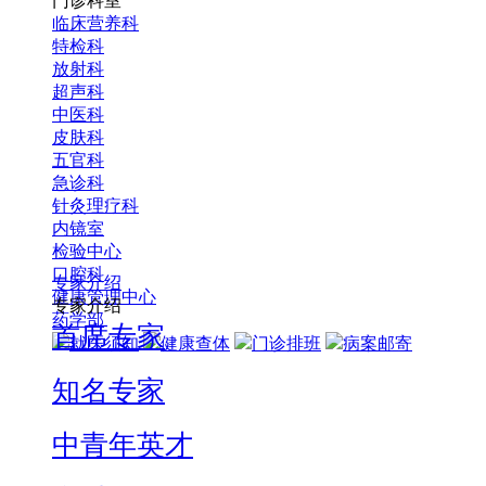
门诊科室
临床营养科
特检科
放射科
超声科
中医科
皮肤科
五官科
急诊科
针灸理疗科
内镜室
检验中心
口腔科
专家介绍
健康管理中心
专家介绍
药学部
首席专家
就医须知
健康查体
门诊排班
病案邮寄
知名专家
中青年英才