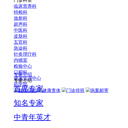
门诊科室
临床营养科
特检科
放射科
超声科
中医科
皮肤科
五官科
急诊科
针灸理疗科
内镜室
检验中心
口腔科
专家介绍
健康管理中心
专家介绍
药学部
首席专家
就医须知
健康查体
门诊排班
病案邮寄
知名专家
中青年英才