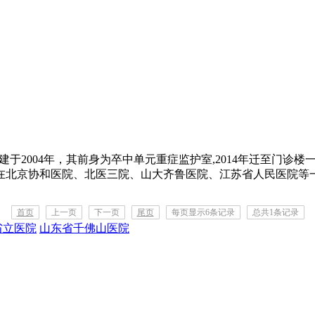
建于2004年，其前身为卒中单元重症监护室,2014年迁至门诊楼
在北京协和医院、北医三院、山大齐鲁医院、江苏省人民医院等一流
首页
上一页
下一页
尾页
每页显示6条记录
总共1条记录
省立医院
山东省千佛山医院