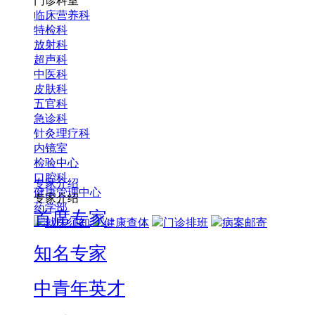
门诊科室
临床营养科
特检科
放射科
超声科
中医科
皮肤科
五官科
急诊科
针灸理疗科
内镜室
检验中心
口腔科
专家介绍
健康管理中心
专家介绍
药学部
首席专家
就医须知
健康查体
门诊排班
病案邮寄
知名专家
中青年英才