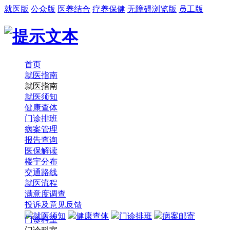
就医版
公众版
医养结合
疗养保健
无障碍浏览版
员工版
首页
就医指南
就医指南
就医须知
健康查体
门诊排班
病案管理
报告查询
医保解读
楼宇分布
交通路线
就医流程
满意度调查
投诉及意见反馈
就医须知
健康查体
门诊排班
病案邮寄
门诊科室