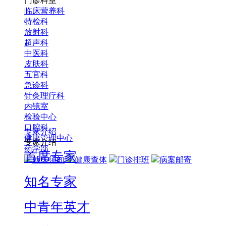
门诊科室
临床营养科
特检科
放射科
超声科
中医科
皮肤科
五官科
急诊科
针灸理疗科
内镜室
检验中心
口腔科
专家介绍
健康管理中心
专家介绍
药学部
首席专家
就医须知
健康查体
门诊排班
病案邮寄
知名专家
中青年英才