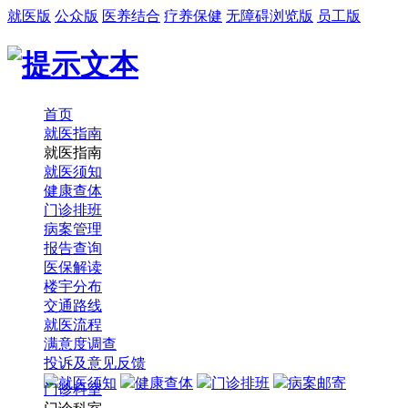
就医版
公众版
医养结合
疗养保健
无障碍浏览版
员工版
首页
就医指南
就医指南
就医须知
健康查体
门诊排班
病案管理
报告查询
医保解读
楼宇分布
交通路线
就医流程
满意度调查
投诉及意见反馈
就医须知
健康查体
门诊排班
病案邮寄
门诊科室