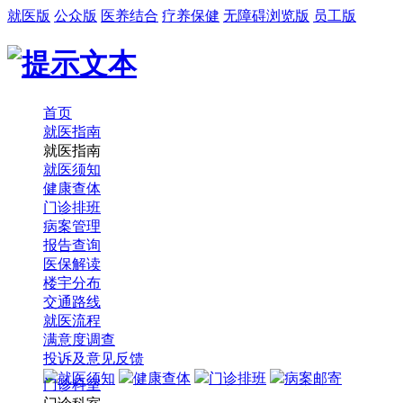
就医版
公众版
医养结合
疗养保健
无障碍浏览版
员工版
首页
就医指南
就医指南
就医须知
健康查体
门诊排班
病案管理
报告查询
医保解读
楼宇分布
交通路线
就医流程
满意度调查
投诉及意见反馈
就医须知
健康查体
门诊排班
病案邮寄
门诊科室