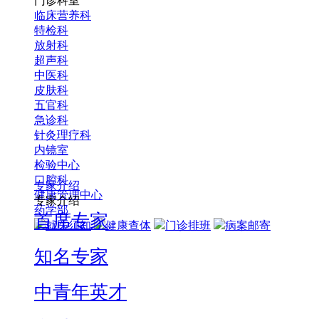
门诊科室
临床营养科
特检科
放射科
超声科
中医科
皮肤科
五官科
急诊科
针灸理疗科
内镜室
检验中心
口腔科
专家介绍
健康管理中心
专家介绍
药学部
首席专家
就医须知
健康查体
门诊排班
病案邮寄
知名专家
中青年英才