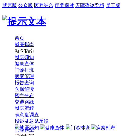
就医版
公众版
医养结合
疗养保健
无障碍浏览版
员工版
首页
就医指南
就医指南
就医须知
健康查体
门诊排班
病案管理
报告查询
医保解读
楼宇分布
交通路线
就医流程
满意度调查
投诉及意见反馈
就医须知
健康查体
门诊排班
病案邮寄
门诊科室