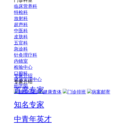
门诊科室
临床营养科
特检科
放射科
超声科
中医科
皮肤科
五官科
急诊科
针灸理疗科
内镜室
检验中心
口腔科
专家介绍
健康管理中心
专家介绍
药学部
首席专家
就医须知
健康查体
门诊排班
病案邮寄
知名专家
中青年英才