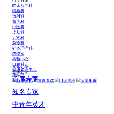
门诊科室
临床营养科
特检科
放射科
超声科
中医科
皮肤科
五官科
急诊科
针灸理疗科
内镜室
检验中心
口腔科
专家介绍
健康管理中心
专家介绍
药学部
首席专家
就医须知
健康查体
门诊排班
病案邮寄
知名专家
中青年英才