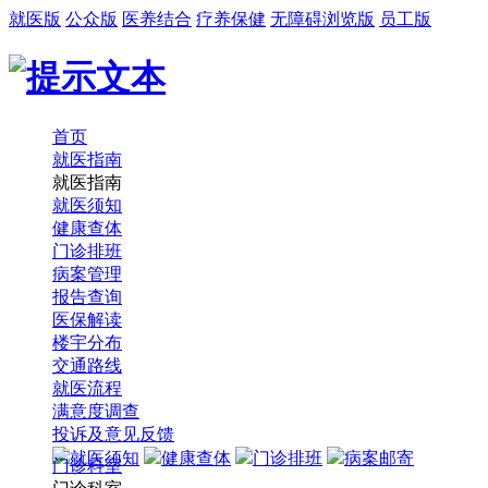
就医版
公众版
医养结合
疗养保健
无障碍浏览版
员工版
首页
就医指南
就医指南
就医须知
健康查体
门诊排班
病案管理
报告查询
医保解读
楼宇分布
交通路线
就医流程
满意度调查
投诉及意见反馈
就医须知
健康查体
门诊排班
病案邮寄
门诊科室