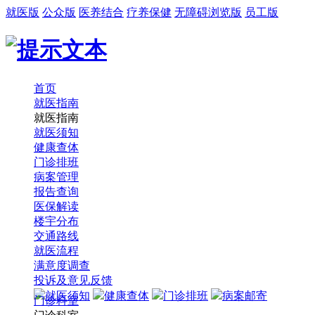
就医版
公众版
医养结合
疗养保健
无障碍浏览版
员工版
首页
就医指南
就医指南
就医须知
健康查体
门诊排班
病案管理
报告查询
医保解读
楼宇分布
交通路线
就医流程
满意度调查
投诉及意见反馈
就医须知
健康查体
门诊排班
病案邮寄
门诊科室