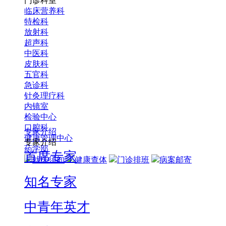
门诊科室
临床营养科
特检科
放射科
超声科
中医科
皮肤科
五官科
急诊科
针灸理疗科
内镜室
检验中心
口腔科
专家介绍
健康管理中心
专家介绍
药学部
首席专家
就医须知
健康查体
门诊排班
病案邮寄
知名专家
中青年英才