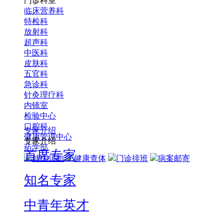
门诊科室
临床营养科
特检科
放射科
超声科
中医科
皮肤科
五官科
急诊科
针灸理疗科
内镜室
检验中心
口腔科
专家介绍
健康管理中心
专家介绍
药学部
首席专家
就医须知
健康查体
门诊排班
病案邮寄
知名专家
中青年英才