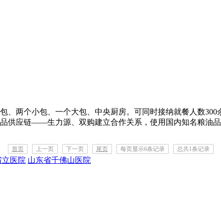
包、两个小包、一个大包、中央厨房。可同时接纳就餐人数300
品供应链——生力源、双购建立合作关系，使用国内知名粮油品牌
首页
上一页
下一页
尾页
每页显示6条记录
总共1条记录
省立医院
山东省千佛山医院