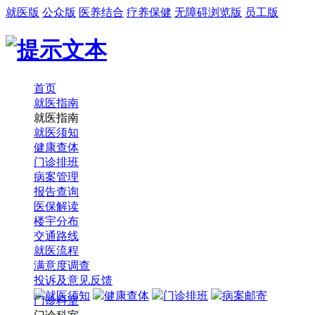
就医版
公众版
医养结合
疗养保健
无障碍浏览版
员工版
首页
就医指南
就医指南
就医须知
健康查体
门诊排班
病案管理
报告查询
医保解读
楼宇分布
交通路线
就医流程
满意度调查
投诉及意见反馈
就医须知
健康查体
门诊排班
病案邮寄
门诊科室